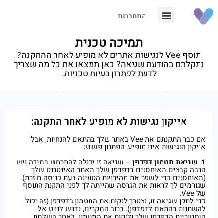
התחברות
תמיכה טכנית
תוסף Vee לנגישות אתרים לא מופיע לאחר ההתקנה?
נתקלתם בהודעת שגיאה? כאן תמצאו את כל מה שצריך
לדעת לפתרון בעיות טכניות.
אייקון נגישות לא מופיע לאחר התקנה:
אם כבר התקנתם את Vee באתר שלך בהתאם להנחיות, אבל
אייקון הנגישות אינו מופיע, הפתרון פשוט:
1. שגיאת מטמון דפדפן
– שגיאה זו יכולה להתרחש במידה ויש
הרבה קבצים מאוחסנים בדפדפן שלך מאתר האינטרנט שלך
(מאוחסנים כדי לשפר את מהירויות הטעינה בעת כניסה חוזרת)
שגורמים לך לראות את הגרסה שהייתה לך לפני התקנת התוסף
של Vee.
כדי לתקן שגיאה זו, נצטרך לנקות את המטמון בדפדפן (זה יכול
להשתנות בהתאם לדפדפן). ברוב המקרים, נדרש לנווט אל
היסטוריית הדפדפן שלך ולנקות את המטמון. לאחר השלמת