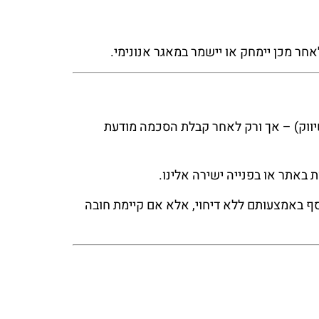
ר מכן יימחק או יישמר במאגר אנונימי.
צי Cookie לא הכרחיים (כגון אנליטיקה ושיווק) – אך ורק לאחר קבלת הסכמה מודעת
יקת כל המידע האישי שנאסף באמצעותם ללא דיחוי, אלא אם קיימת חובה